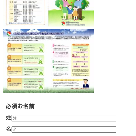
必須
お名前
姓
名