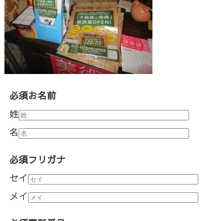
必須
お名前
姓
名
必須
フリガナ
セイ
メイ