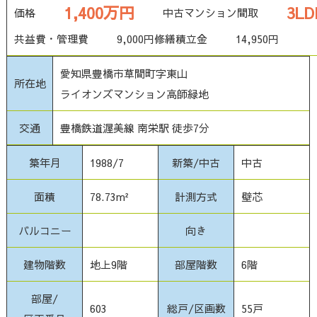
1,400万円
3LD
価格
中古マンション
間取
共益費・管理費
9,000円
修繕積立金
14,950円
愛知県豊橋市草間町字東山
所在地
ライオンズマンション高師緑地
交通
豊橋鉄道渥美線 南栄駅 徒歩7分
築年月
1988/7
新築/中古
中古
面積
78.73m²
計測方式
壁芯
バルコニー
向き
建物階数
地上9階
部屋階数
6階
部屋/
603
総戸/区画数
55戸