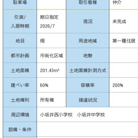
駐車場
取引態様
仲介
引渡/
期日指定
現況
未完成
入居時期
2026/7
地目
畑
用途地域
第一種住居
都市計画
市街化区域
地勢
土地面積
201.43m²
土地面積計測方式
建ぺい率
60%
容積率
200%
土地権利
所有権
接道状況
周辺環境
小坂井西小学校 小坂井中学校
設備・条件