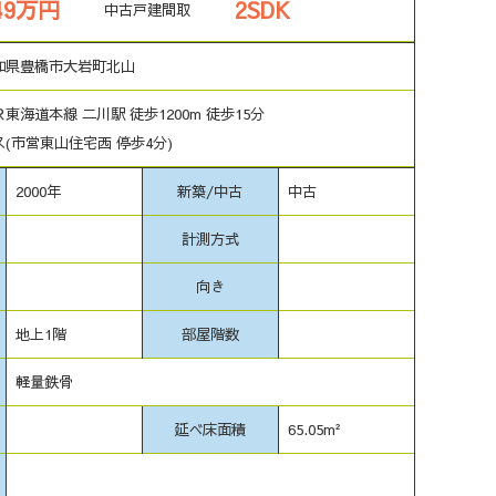
149万円
2SDK
中古戸建
間取
知県豊橋市大岩町北山
Ｒ東海道本線 二川駅 徒歩1200m 徒歩15分
ス(市営東山住宅西 停歩4分)
2000年
新築/中古
中古
計測方式
向き
地上1階
部屋階数
軽量鉄骨
延べ床面積
65.05m²