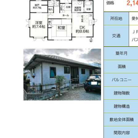
2,
価格
所在地
愛
Ｊ
交通
バ
築年月
面積
バルコニー
建物階数
建物構造
敷地全体面積
間取内容