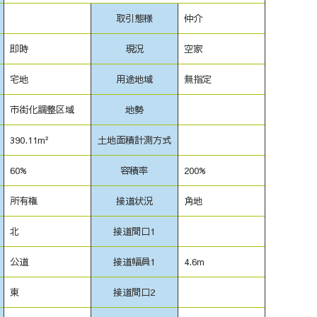
取引態様
仲介
即時
現況
空家
宅地
用途地域
無指定
市街化調整区域
地勢
390.11m²
土地面積計測方式
60%
容積率
200%
所有権
接道状況
角地
北
接道間口1
公道
接道幅員1
4.6m
東
接道間口2