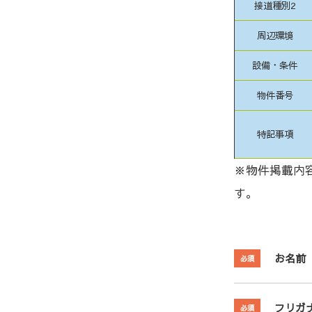
接道種別2
周辺環境
設備・条件
物件番号
特記事項
※物件掲載内
す。
お名前
必須
フリガ
必須