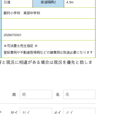
公道
接道幅員2
4.5m
飯村小学校 東部中学校
2026070301
※司法書士売主指定 ※
登記費用や不動産取得税などの諸費用は別途必要になります
容と現況に相違がある場合は現況を優先と致しま
姓
名
ナ
セイ
メイ