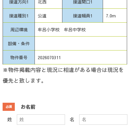
接道方向1
北西
接道間口1
接道種別1
公道
接道幅員1
7.0m
周辺環境
牟呂小学校 牟呂中学校
設備・条件
物件番号
2026070311
※物件掲載内容と現況に相違がある場合は現況を
優先と致します。
お名前
必須
姓
名