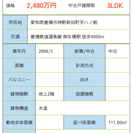
2,480万円
3LDK
価格
中古戸建
間取
所在地
愛知県豊橋市神野新田町字ハノ割
交通
豊橋鉄道渥美線 柳生橋駅 徒歩4000m
築年月
2008/3
新築/中古
中古
面積
計測方式
バルコニー
向き
建物階数
地上2階
部屋階数
建物構造
木造
敷地全体面積
延べ床面積
111.00m²